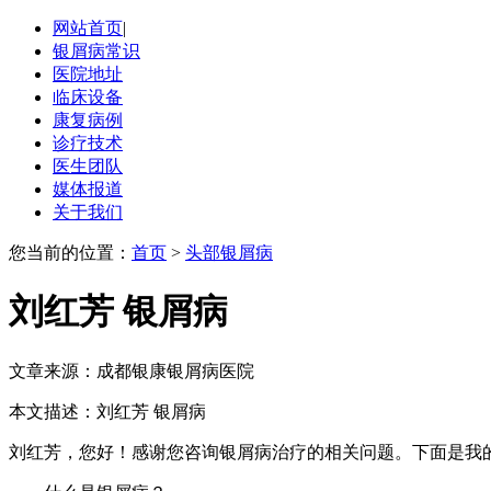
网站首页
|
银屑病常识
医院地址
临床设备
康复病例
诊疗技术
医生团队
媒体报道
关于我们
您当前的位置：
首页
>
头部银屑病
刘红芳 银屑病
文章来源：成都银康银屑病医院
本文描述：刘红芳 银屑病
刘红芳，您好！感谢您咨询银屑病治疗的相关问题。下面是我